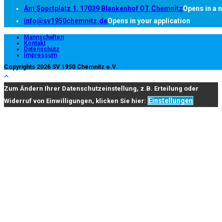
Am Sportplatz 1, 17039 Blankenhof OT Chemnitz
Opens in a 
info@sv1950chemnitz.de
Opens in your application
Mannschaften
Kontakt
Datenschutz
Impressum
Copyrights 2026 SV 1950 Chemnitz e.V.
Zum Ändern Ihrer Datenschutzeinstellung, z.B. Erteilung oder
Einstellungen
Widerruf von Einwilligungen, klicken Sie hier: