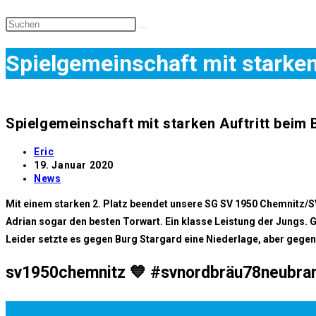
Spielgemeinschaft mit starken
Spielgemeinschaft mit starken Auftritt beim
Beitrags-
Eric
Autor:
Beitrag
19. Januar 2020
veröffentlicht:
Beitrags-
News
Kategorie:
Mit einem starken 2. Platz beendet unsere SG SV 1950 Chemnitz/
Adrian sogar den besten Torwart. Ein klasse Leistung der Jungs. 
Leider setzte es gegen Burg Stargard eine Niederlage, aber gegen
sv1950chemnitz 💙 #svnordbräu78neubra