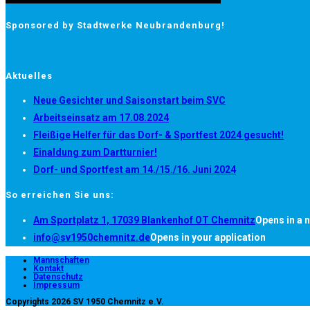
Sponsored by Stadtwerke Neubrandenburg!
Aktuelles
Neue Gesichter und Saisonstart beim SVC
Arbeitseinsatz am 17.08.2024
Fleißige Helfer für das Dorf- & Sportfest 2024 gesucht!
Einaldung zum Dartturnier!
Dorf- und Sportfest am 14./15./16. Juni 2024
So erreichen Sie uns:
Am Sportplatz 1, 17039 Blankenhof OT Chemnitz
Opens in a 
info@sv1950chemnitz.de
Opens in your application
Mannschaften
Kontakt
Datenschutz
Impressum
Copyrights 2026 SV 1950 Chemnitz e.V.