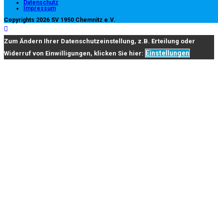
Datenschutz
Impressum
application
tab
Copyrights 2026 SV 1950 Chemnitz e.V.
Zum Ändern Ihrer Datenschutzeinstellung, z.B. Erteilung oder
Einstellungen
Widerruf von Einwilligungen, klicken Sie hier: