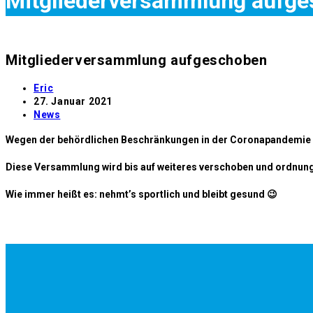
Mitgliederversammlung aufg
Mitgliederversammlung aufgeschoben
Beitrags-
Eric
Autor:
Beitrag
27. Januar 2021
veröffentlicht:
Beitrags-
News
Kategorie:
Wegen der behördlichen Beschränkungen in der Coronapandemie k
Diese Versammlung wird bis auf weiteres verschoben und ordnu
Wie immer heißt es: nehmt’s sportlich und bleibt gesund 😉