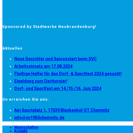
Sponsored by Stadtwerke Neubrandenburg!
Aktuelles
Neue Gesichter und Saisonstart beim SVC
Arbeitseinsatz am 17.08.2024
Fleißige Helfer für das Dorf- & Sportfest 2024 gesucht!
Einaldung zum Dartturnier!
Dorf- und Sportfest am 14./15./16. Juni 2024
So erreichen Sie uns:
Opens
Am Sportplatz 1, 17039 Blankenhof OT Chemnitz
Opens
in
info@sv1950chemnitz.de
in
a
Mannschaften
Kontakt
your
new