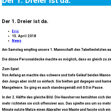
Der 1. Dreier ist da.
Der 1. Dreier ist da.
Beitrags-
Eric
Autor:
Beitrag
15. April 2018
veröffentlicht:
Beitrags-
News
Kategorie:
Am Samstag empfing unsere 1. Mannschaft den Tabellenletzten aus S
Die dünne Personaldecke machte es möglich, dass es gleich zu zwe
Zum Spiel:
Von Anfang an machte das schwere und tiefe Geläuf beiden Mannsch
den Jungs aber nicht so einfach. Sie hielten gut dagegen und kam
Mangelware. So ging es auch standesgemäß mit 0:0 in Pause.
In der 2. Hälfte das gleiche Bild. Die Hausherren bemühten sich d
mehr richteten sie sich offensiver aus. Das spielte uns um so meh
Minute nutzte Matze einen Abpraller von Mante und fasste sich ein