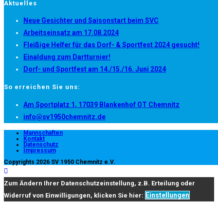
Aktuelles
Neue Gesichter und Saisonstart beim SVC
Arbeitseinsatz am 17.08.2024
Fleißige Helfer für das Dorf- & Sportfest 2024 gesucht!
Einaldung zum Dartturnier!
Dorf- und Sportfest am 14./15./16. Juni 2024
So erreichen Sie uns:
Opens
Am Sportplatz 1, 17039 Blankenhof OT Chemnitz
Opens
in
info@sv1950chemnitz.de
in
a
Mannschaften
Kontakt
your
new
Datenschutz
Impressum
application
tab
Copyrights 2026 SV 1950 Chemnitz e.V.
Zum Ändern Ihrer Datenschutzeinstellung, z.B. Erteilung oder
Einstellungen
Widerruf von Einwilligungen, klicken Sie hier: