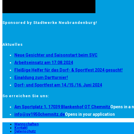
Sponsored by Stadtwerke Neubrandenburg!
Aktuelles
Neue Gesichter und Saisonstart beim SVC
Arbeitseinsatz am 17.08.2024
Fleißige Helfer für das Dorf- & Sportfest 2024 gesucht!
Einaldung zum Dartturnier!
Dorf- und Sportfest am 14./15./16. Juni 2024
So erreichen Sie uns:
Am Sportplatz 1, 17039 Blankenhof OT Chemnitz
Opens in a 
info@sv1950chemnitz.de
Opens in your application
Mannschaften
Kontakt
Datenschutz