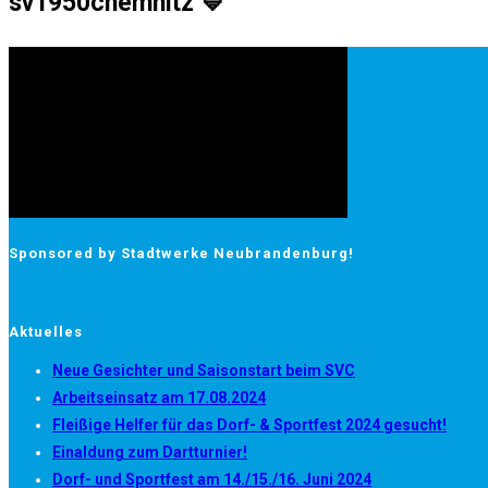
sv1950chemnitz 💙
Sponsored by Stadtwerke Neubrandenburg!
Aktuelles
Neue Gesichter und Saisonstart beim SVC
Arbeitseinsatz am 17.08.2024
Fleißige Helfer für das Dorf- & Sportfest 2024 gesucht!
Einaldung zum Dartturnier!
Dorf- und Sportfest am 14./15./16. Juni 2024