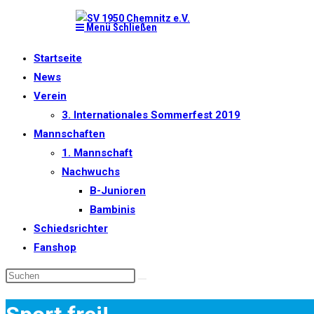
Zum
Menü
Schließen
Inhalt
springen
Startseite
News
Verein
3. Internationales Sommerfest 2019
Mannschaften
1. Mannschaft
Nachwuchs
B-Junioren
Bambinis
Schiedsrichter
Fanshop