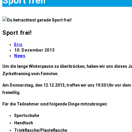
Sport frei!
Sport frei!
Beitrags-
Eric
Autor:
Beitrag
10. Dezember 2013
veröffentlicht:
Beitrags-
News
Kategorie:
Um die lange Winterpause zu überbrücken, haben wir uns dieses Jah
Zyrkeltraining vom Feinsten.
Am Donnerstag, den 12.12.2013, treffen wir uns 19.50 Uhr vor dem 
freiwillig.
Für die Teilnehmer sind folgende Dinge mitzubringen:
Sportschuhe
Handtuch
Trinkflasche/Plasteflasche