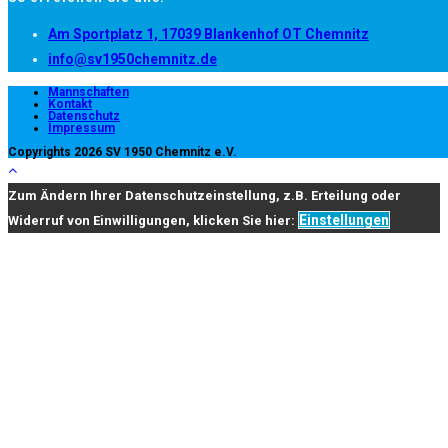
Opens
Am Sportplatz 1, 17039 Blankenhof OT Chemnitz
Opens
in
info@sv1950chemnitz.de
in
a
Mannschaften
Kontakt
your
new
Datenschutz
Impressum
application
tab
Copyrights 2026 SV 1950 Chemnitz e.V.
Zum Ändern Ihrer Datenschutzeinstellung, z.B. Erteilung oder
Einstellungen
Widerruf von Einwilligungen, klicken Sie hier: