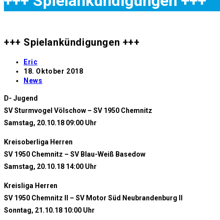
+++ Spielankündigungen +++
+++ Spielankündigungen +++
Beitrags-
Eric
Autor:
Beitrag
18. Oktober 2018
veröffentlicht:
Beitrags-
News
Kategorie:
D- Jugend
SV Sturmvogel Völschow – SV 1950 Chemnitz
Samstag, 20.10.18 09:00 Uhr
Kreisoberliga Herren
SV 1950 Chemnitz – SV Blau-Weiß Basedow
Samstag, 20.10.18 14:00 Uhr
Kreisliga Herren
SV 1950 Chemnitz II – SV Motor Süd Neubrandenburg II
Sonntag, 21.10.18 10:00 Uhr