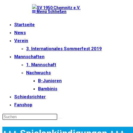
Zum
Menü
Schließen
Inhalt
springen
Startseite
News
Verein
3. Internationales Sommerfest 2019
Mannschaften
1. Mannschaft
Nachwuchs
B-Junioren
Bambinis
Schiedsrichter
Fanshop