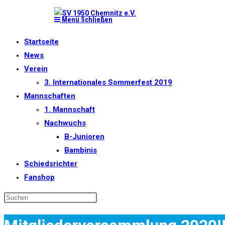
Zum
Menü
Schließen
Inhalt
springen
Startseite
News
Verein
3. Internationales Sommerfest 2019
Mannschaften
1. Mannschaft
Nachwuchs
B-Junioren
Bambinis
Schiedsrichter
Fanshop