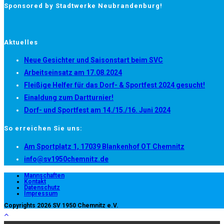
Sponsored by Stadtwerke Neubrandenburg!
Aktuelles
Neue Gesichter und Saisonstart beim SVC
Arbeitseinsatz am 17.08.2024
Fleißige Helfer für das Dorf- & Sportfest 2024 gesucht!
Einaldung zum Dartturnier!
Dorf- und Sportfest am 14./15./16. Juni 2024
So erreichen Sie uns:
Opens
Am Sportplatz 1, 17039 Blankenhof OT Chemnitz
Opens
in
info@sv1950chemnitz.de
in
a
Mannschaften
Kontakt
your
new
Datenschutz
Impressum
application
tab
Copyrights 2026 SV 1950 Chemnitz e.V.