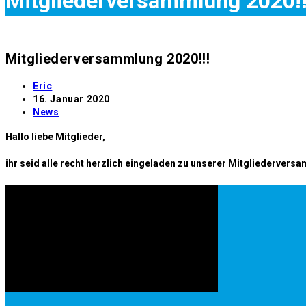
Mitgliederversammlung 2020!!
Mitgliederversammlung 2020!!!
Beitrags-
Eric
Autor:
Beitrag
16. Januar 2020
veröffentlicht:
Beitrags-
News
Kategorie:
Hallo liebe Mitglieder,
ihr seid alle recht herzlich eingeladen zu unserer Mitgliederver