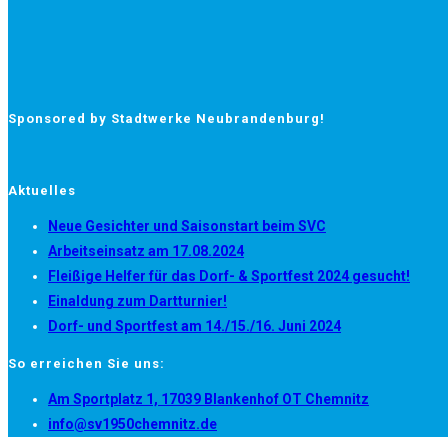
Sponsored by Stadtwerke Neubrandenburg!
Aktuelles
Neue Gesichter und Saisonstart beim SVC
Arbeitseinsatz am 17.08.2024
Fleißige Helfer für das Dorf- & Sportfest 2024 gesucht!
Einaldung zum Dartturnier!
Dorf- und Sportfest am 14./15./16. Juni 2024
So erreichen Sie uns:
Opens
Am Sportplatz 1, 17039 Blankenhof OT Chemnitz
Opens
in
info@sv1950chemnitz.de
in
a