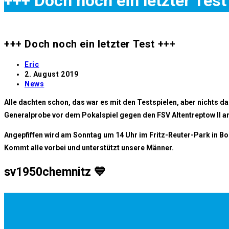
+++ Doch noch ein letzter Test
+++ Doch noch ein letzter Test +++
Beitrags-
Eric
Autor:
Beitrag
2. August 2019
veröffentlicht:
Beitrags-
News
Kategorie:
Alle dachten schon, das war es mit den Testspielen, aber nichts da.
Generalprobe vor dem Pokalspiel gegen den FSV Altentreptow II a
Angepfiffen wird am Sonntag um 14 Uhr im Fritz-Reuter-Park in Bol
Kommt alle vorbei und unterstützt unsere Männer.
sv1950chemnitz 💙